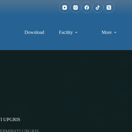
Download
Facility
More
ATI UPGRIS
wa FPMIPATI UPGRIS