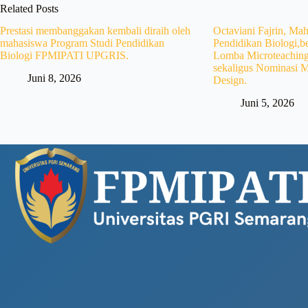
Related Posts
Prestasi membanggakan kembali diraih oleh
Octaviani Fajrin, Ma
mahasiswa Program Studi Pendidikan
Pendidikan Biologi,be
Biologi FPMIPATI UPGRIS.
Lomba Microteaching
sekaligus Nominasi M
Juni 8, 2026
Design.
Juni 5, 2026