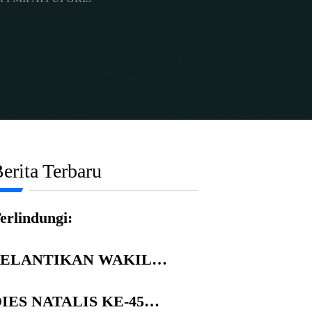
erita Terbaru
erlindungi:
PELANTIKAN WAKIL
REKTOR UPGRIS MASA
ABATAN 2026-2030
IES NATALIS KE-45