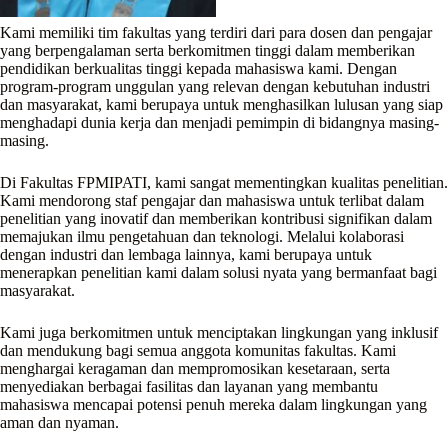
Kami memiliki tim fakultas yang terdiri dari para dosen dan pengajar
yang berpengalaman serta berkomitmen tinggi dalam memberikan
pendidikan berkualitas tinggi kepada mahasiswa kami. Dengan
program-program unggulan yang relevan dengan kebutuhan industri
dan masyarakat, kami berupaya untuk menghasilkan lulusan yang siap
menghadapi dunia kerja dan menjadi pemimpin di bidangnya masing-
masing.
Di Fakultas FPMIPATI, kami sangat mementingkan kualitas penelitian.
Kami mendorong staf pengajar dan mahasiswa untuk terlibat dalam
penelitian yang inovatif dan memberikan kontribusi signifikan dalam
memajukan ilmu pengetahuan dan teknologi. Melalui kolaborasi
dengan industri dan lembaga lainnya, kami berupaya untuk
menerapkan penelitian kami dalam solusi nyata yang bermanfaat bagi
masyarakat.
Kami juga berkomitmen untuk menciptakan lingkungan yang inklusif
dan mendukung bagi semua anggota komunitas fakultas. Kami
menghargai keragaman dan mempromosikan kesetaraan, serta
menyediakan berbagai fasilitas dan layanan yang membantu
mahasiswa mencapai potensi penuh mereka dalam lingkungan yang
aman dan nyaman.