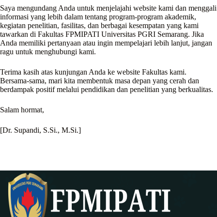
Saya mengundang Anda untuk menjelajahi website kami dan menggali
informasi yang lebih dalam tentang program-program akademik,
kegiatan penelitian, fasilitas, dan berbagai kesempatan yang kami
tawarkan di Fakultas FPMIPATI Universitas PGRI Semarang. Jika
Anda memiliki pertanyaan atau ingin mempelajari lebih lanjut, jangan
ragu untuk menghubungi kami.
Terima kasih atas kunjungan Anda ke website Fakultas kami.
Bersama-sama, mari kita membentuk masa depan yang cerah dan
berdampak positif melalui pendidikan dan penelitian yang berkualitas.
Salam hormat,
[Dr. Supandi, S.Si., M.Si.]