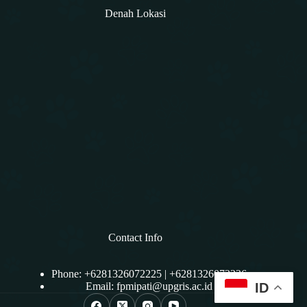
Denah Lokasi
Contact Info
Phone: +6281326072225 | +6281326072226
Email:
fpmipati@upgris.ac.id
ID