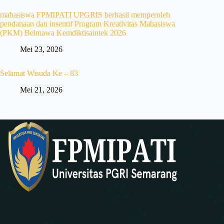
mahasiswa FPMIPATI UPGRIS berhasil memperoleh
pendanaan dan insentif Program Kreativitas Mahasiswa
(PKM) Belmawa Kemdiktisaintek 2026
Mei 23, 2026
Selamat Wisuda Ke – 83
Mei 21, 2026