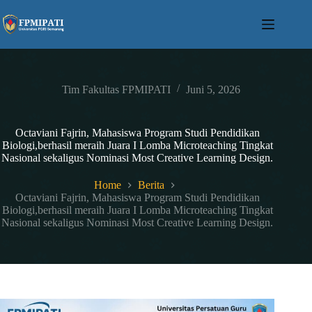
Skip
to
content
Tim Fakultas FPMIPATI
Juni 5, 2026
Octaviani Fajrin, Mahasiswa Program Studi Pendidikan
Biologi,berhasil meraih Juara I Lomba Microteaching Tingkat
Nasional sekaligus Nominasi Most Creative Learning Design.
Home
Berita
Octaviani Fajrin, Mahasiswa Program Studi Pendidikan
Biologi,berhasil meraih Juara I Lomba Microteaching Tingkat
Nasional sekaligus Nominasi Most Creative Learning Design.