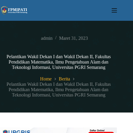
Skip
to
content
admin
Maret 31, 2023
Pelantikan Wakil Dekan I dan Wakil Dekan II, Fakultas
Pendidikan Matematika, Ilmu Pengetahuan Alam dan
Teknologi Informasi, Universitas PGRI Semarang
Home
Berita
Pelantikan Wakil Dekan I dan Wakil Dekan II, Fakultas
Pendidikan Matematika, Ilmu Pengetahuan Alam dan
Teknologi Informasi, Universitas PGRI Semarang