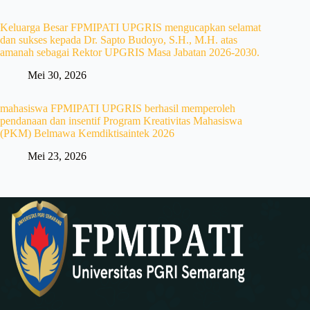
Keluarga Besar FPMIPATI UPGRIS mengucapkan selamat
dan sukses kepada Dr. Sapto Budoyo, S.H., M.H. atas
amanah sebagai Rektor UPGRIS Masa Jabatan 2026-2030.
Mei 30, 2026
mahasiswa FPMIPATI UPGRIS berhasil memperoleh
pendanaan dan insentif Program Kreativitas Mahasiswa
(PKM) Belmawa Kemdiktisaintek 2026
Mei 23, 2026