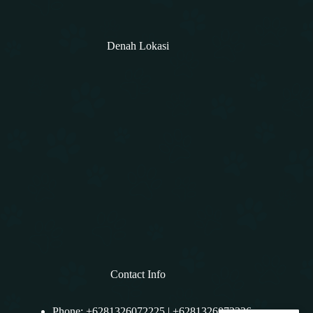
Denah Lokasi
Contact Info
Phone: +6281326072225 | +6281326072226