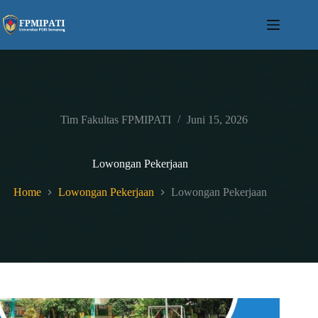
Skip
to
content
Tim Fakultas FPMIPATI
Juni 15, 2026
Lowongan Pekerjaan
Home
Lowongan Pekerjaan
Lowongan Pekerjaan