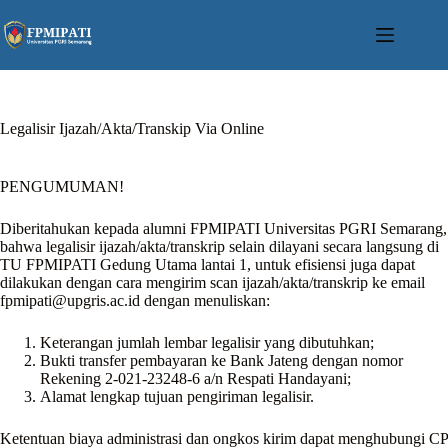
Skip
to
content
Legalisir Ijazah/Akta/Transkip Via Online
PENGUMUMAN!
Diberitahukan kepada alumni FPMIPATI Universitas PGRI Semarang,
bahwa legalisir ijazah/akta/transkrip selain dilayani secara langsung di
TU FPMIPATI Gedung Utama lantai 1, untuk efisiensi juga dapat
dilakukan dengan cara mengirim scan ijazah/akta/transkrip ke email
fpmipati@upgris.ac.id
dengan menuliskan:
Keterangan jumlah lembar legalisir yang dibutuhkan;
Bukti transfer pembayaran ke Bank Jateng dengan nomor
Rekening 2-021-23248-6 a/n Respati Handayani;
Alamat lengkap tujuan pengiriman legalisir.
Ketentuan biaya administrasi dan ongkos kirim dapat menghubungi CP